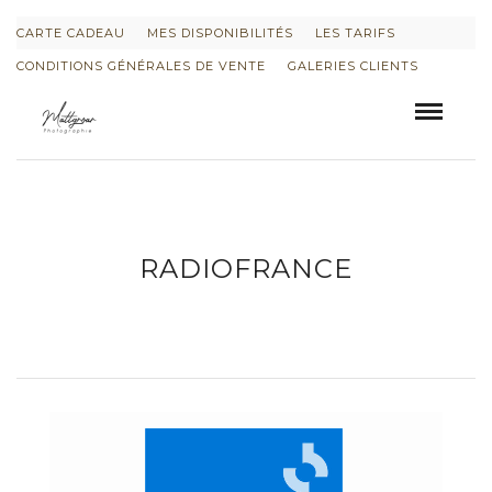
CARTE CADEAU
MES DISPONIBILITÉS
LES TARIFS
CONDITIONS GÉNÉRALES DE VENTE
GALERIES CLIENTS
RADIOFRANCE
INFORMATIONS SUR LE PROJET « PLURI-
ELLES » ESTIME DE SOI
INFORMATIONS SUR LES PHOTOS DE
GROSSESSE
INFORMATIONS SUR LES PHOTOS