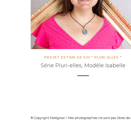
INFORMATIONS SUR LES PHOT
INFORMATIONS SUR LES PHO
INFORMATIONS SUR LES PHOT
INFORMATIONS SUR LES PHOT
CARTE CADEAU
COURS DE PHOTOGRAPHIE
PROJET ESTIME DE SOI " PLURI-ELLES "
QUI SUIS-JE ?
Série Pluri-elles, Modèle Isabelle
CONDITIONS GÉNÉRALES DE 
© Copyright Mattgroar / Mes photographies ne sont pas l
© Copyright Mattgroar / Mes photographies ne sont pas libres de 