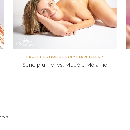
OS D’ALLAITEMENT
TOS D’ACCOUCHEMENT
OS NOUVEAU NE / ENFANT
OS DE FAMILLE
PROJET ESTIME DE SOI " PLURI-ELLES "
Série pluri-elles, Modèle Mélanie
VENTE
ibres de droits
droits