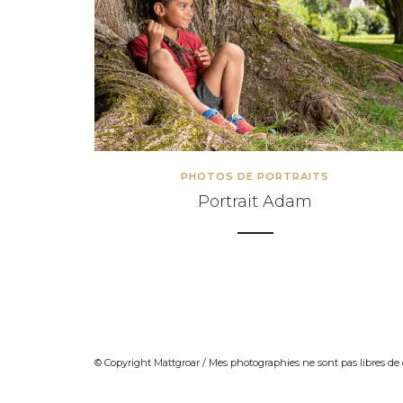
INFORMATIONS SUR LES PHOT
INFORMATIONS SUR LES PHO
INFORMATIONS SUR LES PHOT
INFORMATIONS SUR LES PHOT
CARTE CADEAU
COURS DE PHOTOGRAPHIE
PHOTOS DE PORTRAITS
QUI SUIS-JE ?
Portrait Adam
CONDITIONS GÉNÉRALES DE 
© Copyright Mattgroar / Mes photographies ne sont pas l
© Copyright Mattgroar / Mes photographies ne sont pas libres de 