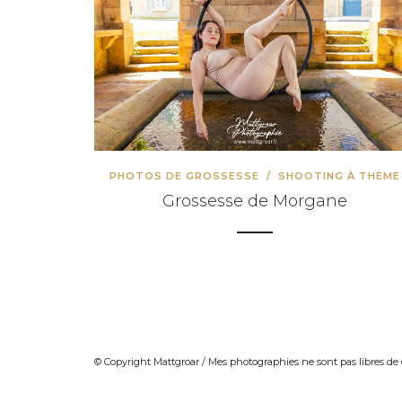
INFORMATIONS SUR LES PHOT
INFORMATIONS SUR LES PHO
INFORMATIONS SUR LES PHOT
INFORMATIONS SUR LES PHOT
CARTE CADEAU
COURS DE PHOTOGRAPHIE
PHOTOS DE GROSSESSE
/
SHOOTING À THÈME
QUI SUIS-JE ?
Grossesse de Morgane
CONDITIONS GÉNÉRALES DE 
© Copyright Mattgroar / Mes photographies ne sont pas l
© Copyright Mattgroar / Mes photographies ne sont pas libres de 