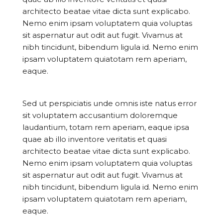
architecto beatae vitae dicta sunt explicabo.
Nemo enim ipsam voluptatem quia voluptas
sit aspernatur aut odit aut fugit. Vivamus at
nibh tincidunt, bibendum ligula id. Nemo enim
ipsam voluptatem quiatotam rem aperiam,
eaque.
Sed ut perspiciatis unde omnis iste natus error
sit voluptatem accusantium doloremque
laudantium, totam rem aperiam, eaque ipsa
quae ab illo inventore veritatis et quasi
architecto beatae vitae dicta sunt explicabo.
Nemo enim ipsam voluptatem quia voluptas
sit aspernatur aut odit aut fugit. Vivamus at
INFORMATIONS SUR LE PROJET « PLURI-
nibh tincidunt, bibendum ligula id. Nemo enim
ELLES » ESTIME DE SOI
ipsam voluptatem quiatotam rem aperiam,
eaque.
INFORMATIONS SUR LES PHOTOS DE