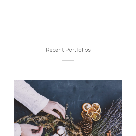
GROSSESSE
INFORMATIONS SUR LES PHOTOS
D’ALLAITEMENT
INFORMATIONS SUR LES PHOTOS
D’ACCOUCHEMENT
INFORMATIONS SUR LES PHOTOS NOUVEAU
Recent Portfolios
NE / ENFANT
INFORMATIONS SUR LES PHOTOS DE FAMILLE
CARTE CADEAU
COURS DE PHOTOGRAPHIE
QUI SUIS-JE ?
CONDITIONS GÉNÉRALES DE VENTE