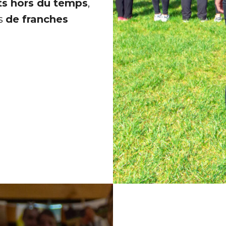
s hors du temps
,
és
de franches