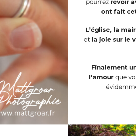
pourrez
revoir 
OS DE FAMILLE
ont fait ce
L’église, la mair
et
la joie sur le
VENTE
Finalement une
l’amour
que vo
évidemm