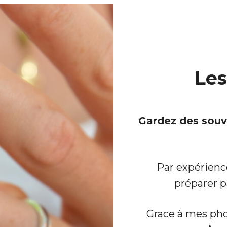
Les
Gardez des souve
 « PLURI-ELLES » ESTIME DE SOI
Par expérience
TOS DE GROSSESSE
préparer p
OS D’ALLAITEMENT
TOS D’ACCOUCHEMENT
Grace à mes ph
OS NOUVEAU NE / ENFANT