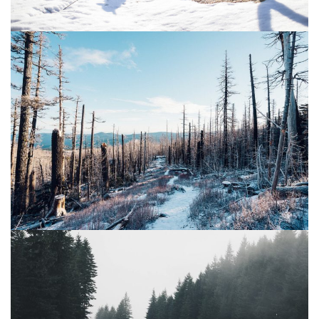
INFORMATIONS SUR LE PROJET « PLURI-
ELLES » ESTIME DE SOI
INFORMATIONS SUR LES PHOTOS DE
GROSSESSE
INFORMATIONS SUR LES PHOTOS
D’ALLAITEMENT
INFORMATIONS SUR LES PHOTOS
D’ACCOUCHEMENT
INFORMATIONS SUR LES PHOTOS NOUVEAU
NE / ENFANT
INFORMATIONS SUR LES PHOTOS DE FAMILLE
CARTE CADEAU