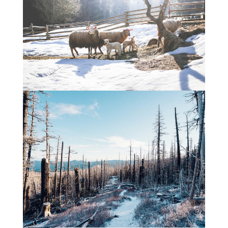
INFORMATIONS SUR LE PROJET « PLURI-
ELLES » ESTIME DE SOI
INFORMATIONS SUR LES PHOTOS DE
GROSSESSE
INFORMATIONS SUR LES PHOTOS
D’ALLAITEMENT
INFORMATIONS SUR LES PHOTOS
D’ACCOUCHEMENT
INFORMATIONS SUR LES PHOTOS NOUVEAU
NE / ENFANT
INFORMATIONS SUR LES PHOTOS DE FAMILLE
CARTE CADEAU
COURS DE PHOTOGRAPHIE
QUI SUIS-JE ?