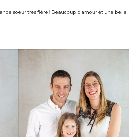
ande soeur très fière ! Beaucoup d’amour et une belle
 « PLURI-ELLES » ESTIME DE SOI
TOS DE GROSSESSE
OS D’ALLAITEMENT
TOS D’ACCOUCHEMENT
OS NOUVEAU NE / ENFANT