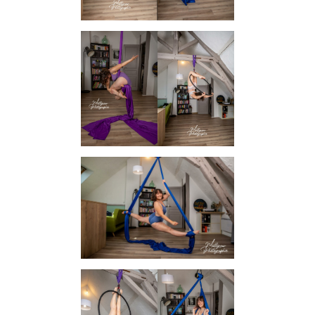
INFORMATIONS SUR LE PROJET « PLURI-
ELLES » ESTIME DE SOI
INFORMATIONS SUR LES PHOTOS DE
GROSSESSE
INFORMATIONS SUR LES PHOTOS
D’ALLAITEMENT
INFORMATIONS SUR LES PHOTOS
D’ACCOUCHEMENT
INFORMATIONS SUR LES PHOTOS NOUVEAU
NE / ENFANT
INFORMATIONS SUR LES PHOTOS DE FAMILLE
CARTE CADEAU
COURS DE PHOTOGRAPHIE
QUI SUIS-JE ?
CONDITIONS GÉNÉRALES DE VENTE