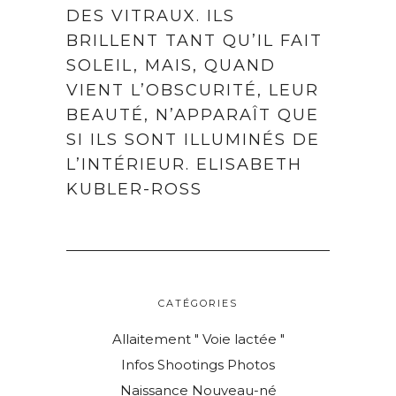
DES VITRAUX. ILS
BRILLENT TANT QU’IL FAIT
SOLEIL, MAIS, QUAND
VIENT L’OBSCURITÉ, LEUR
BEAUTÉ, N’APPARAÎT QUE
© Copyright Mattgroar / Mes photographies ne sont pas libres de droits
SI ILS SONT ILLUMINÉS DE
L’INTÉRIEUR. ELISABETH
KUBLER-ROSS
CATÉGORIES
Allaitement " Voie lactée "
Infos Shootings Photos
Naissance Nouveau-né