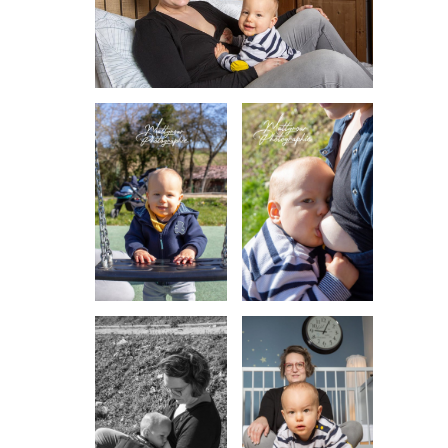
INFORMATIONS SUR LES PHOTOS DE
GROSSESSE
INFORMATIONS SUR LES PHOTOS
D’ALLAITEMENT
INFORMATIONS SUR LES PHOTOS
D’ACCOUCHEMENT
INFORMATIONS SUR LES PHOTOS NOUVEAU
NE / ENFANT
INFORMATIONS SUR LES PHOTOS DE FAMILLE
CARTE CADEAU
COURS DE PHOTOGRAPHIE
QUI SUIS-JE ?
CONDITIONS GÉNÉRALES DE VENTE