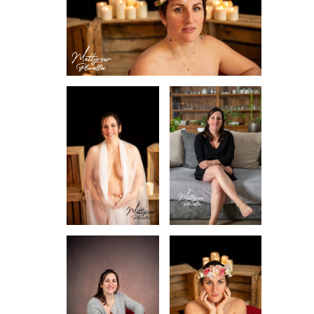
INFORMATIONS SUR LE PROJET « PLURI-
ELLES » ESTIME DE SOI
INFORMATIONS SUR LES PHOTOS DE
GROSSESSE
INFORMATIONS SUR LES PHOTOS
D’ALLAITEMENT
INFORMATIONS SUR LES PHOTOS
D’ACCOUCHEMENT
INFORMATIONS SUR LES PHOTOS NOUVEAU
NE / ENFANT
INFORMATIONS SUR LES PHOTOS DE FAMILLE
CARTE CADEAU
COURS DE PHOTOGRAPHIE
QUI SUIS-JE ?