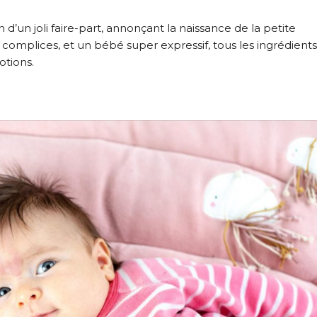
d’un joli faire-part, annonçant la naissance de la petite
complices, et un bébé super expressif, tous les ingrédients
otions.
 « PLURI-ELLES » ESTIME DE SOI
TOS DE GROSSESSE
OS D’ALLAITEMENT
TOS D’ACCOUCHEMENT
OS NOUVEAU NE / ENFANT