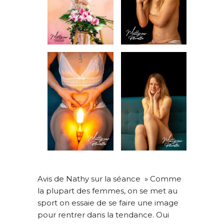
INFORMATIONS SUR LE PROJET « PLURI-
ELLES » ESTIME DE SOI
INFORMATIONS SUR LES PHOTOS DE
Avis de Nathy sur la séance » Comme
GROSSESSE
la plupart des femmes, on se met au
sport on essaie de se faire une image
INFORMATIONS SUR LES PHOTOS
pour rentrer dans la tendance. Oui
D’ALLAITEMENT