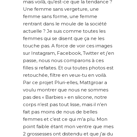
mais voilà, qu’est-ce que la tendance ?
INFORMATIONS SUR LES PHOTOS
Une femme sans vergeture, une
D’ACCOUCHEMENT
femme sans forme, une femme
INFORMATIONS SUR LES PHOTOS NOUVEAU
rentrant dans le moule de la société
actuelle ? Je suis comme toutes les
NE / ENFANT
femmes qui se disent que ça ne les
INFORMATIONS SUR LES PHOTOS DE FAMILLE
touche pas. A force de voir ces images
CARTE CADEAU
sur Instagram, Facebook, Twitter et j’en
COURS DE PHOTOGRAPHIE
passe, nous nous comparons à ces
filles si refaites. Et oui toutes photos est
QUI SUIS-JE ?
retouchée, filtre en veux-tu en voilà.
CONDITIONS GÉNÉRALES DE VENTE
Par ce projet Pluri-elles, Mattgroar a
voulu montrer que nous ne sommes
pas des « Barbies » en silicone, notre
corps n’est pas tout lisse, mais il n’en
fait pas moins de nous de belles
femmes et c’est ce qui m’a plu. Mon
point faible étant mon ventre que mes
2 grossesses ont distendu et que j’ai du